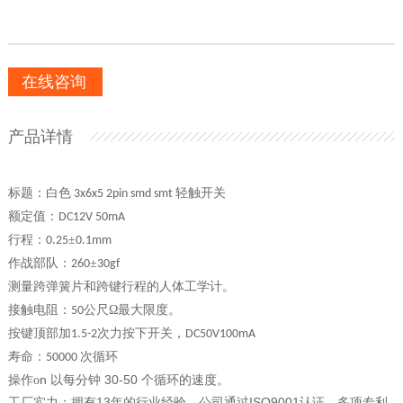
在线咨询
产品详情
标题：
白色 3x6x5 2pin smd smt 轻触开关
额定值：DC12V 50mA
±
行程：0.25
0.1mm
：
±
作战部队
260
30gf
测量跨弹簧片和跨键行程的人体工学计。
：
Ω
接触电阻
50公尺
最大限度。
按键顶部加1.5-2次力按下开关，DC50V100mA
：
寿命
50000 次循环
操作
n 以每分钟 30-50 个循环的速度。
o
工厂实力：拥有13年的行业经验，公司通过ISO9001认证，多项专利