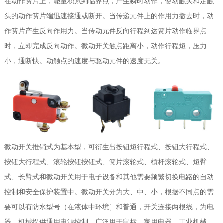
在动作簧片上，能量积累到临界点，产生瞬时动作，使动触头和定触
头的动作簧片端迅速接通或断开。当传递元件上的作用力撤去时，动
作簧片产生反向作用力。当传动元件反向行程到达簧片动作临界点
时，立即完成反向动作。微动开关触点距离小，动作行程短，压力
小，通断快。动触点的速度与驱动元件的速度无关。
微动开关推销式为基本型，可衍生出按钮短行程式、按钮大行程式、
按钮大行程式、滚轮按钮按钮式、簧片滚轮式、槓杆滚轮式、短臂
式、长臂式和微动开关用于电子设备和其他需要频繁切换电路的自动
控制和安全保护装置中。微动开关分为大、中、小，根据不同点的需
要可以有防水型号（在液体中环境）和普通，开关连接两根线，为电
器、机械提供通用电源控制，广泛用于鼠标、家用电器、工业机械、