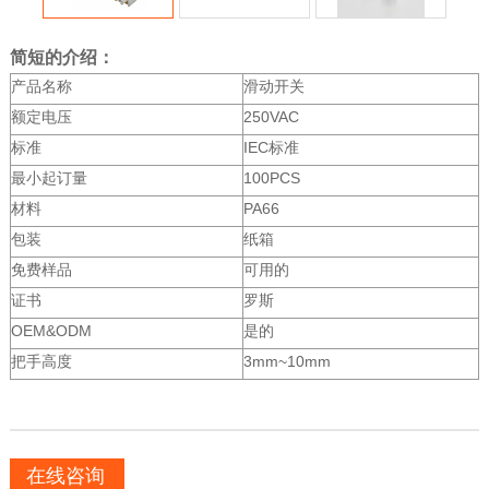
简短的介绍：
产品名称
滑动开关
额定电压
250VAC
标准
IEC标准
最小起订量
100PCS
材料
PA66
包装
纸箱
免费样品
可用的
证书
罗斯
OEM&ODM
是的
把手高度
3mm~10mm
在线咨询