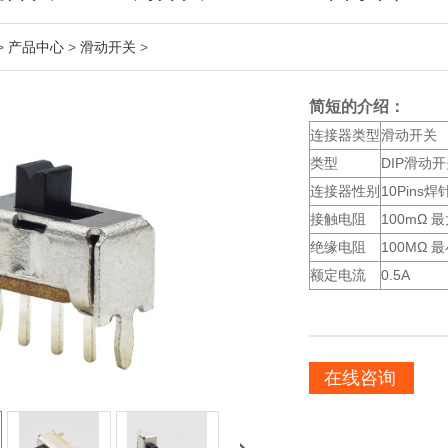
>
产品中心
>
滑动开关
>
简短的介绍：
连接器类型
滑动开关
类型
DIP滑动
连接器性别
10Pins
接触电阻
100mΩ 
绝缘电阻
100MΩ 
额定电流
0.5A
在线咨询