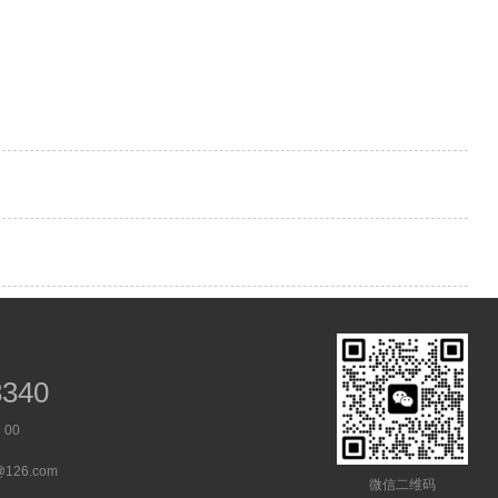
8340
：00
@126.com
微信二维码