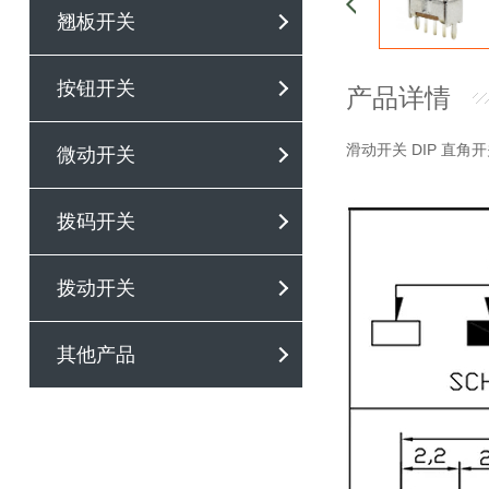
翘板开关
按钮开关
产品详情
滑动开关 DIP 直角
微动开关
拨码开关
拨动开关
其他产品