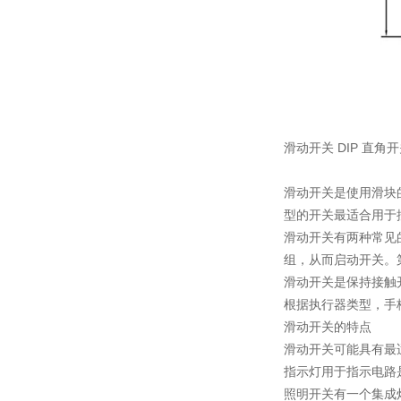
滑动开关 DIP 直角
滑动开关是使用滑块
型的开关最适合用于
滑动开关有两种常见
组，从而启动开关。
滑动开关是保持接触
根据执行器类型，手
滑动开关的特点
滑动开关可能具有最
指示灯用于指示电路
照明开关有一个集成