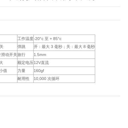
工作温度
-20°c 至 + 85°c
开关
弹跳
开：最大 3 毫秒；关：最大 8 毫秒
焊针滑动开关
旅行
1.5mm
最大
额定电压
12V直流
最小值
力量
160gf
耐用性
10,000 次循环